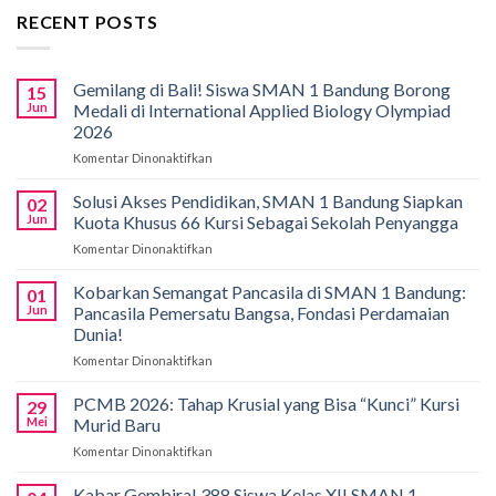
RECENT POSTS
Gemilang di Bali! Siswa SMAN 1 Bandung Borong
15
Jun
Medali di International Applied Biology Olympiad
2026
Komentar Dinonaktifkan
pada
Gemilang
di
Solusi Akses Pendidikan, SMAN 1 Bandung Siapkan
02
Bali!
Jun
Kuota Khusus 66 Kursi Sebagai Sekolah Penyangga
Siswa
Komentar Dinonaktifkan
pada
SMAN
Solusi
1
Akses
Kobarkan Semangat Pancasila di SMAN 1 Bandung:
Bandung
01
Pendidikan,
Borong
Jun
Pancasila Pemersatu Bangsa, Fondasi Perdamaian
SMAN
Medali
Dunia!
1
di
Komentar Dinonaktifkan
pada
Bandung
International
Kobarkan
Siapkan
Applied
Semangat
Kuota
PCMB 2026: Tahap Krusial yang Bisa “Kunci” Kursi
Biology
29
Pancasila
Khusus
Mei
Murid Baru
Olympiad
di
66
2026
Komentar Dinonaktifkan
pada
SMAN
Kursi
PCMB
1
Sebagai
2026:
Kabar Gembira! 388 Siswa Kelas XII SMAN 1
Bandung:
Sekolah