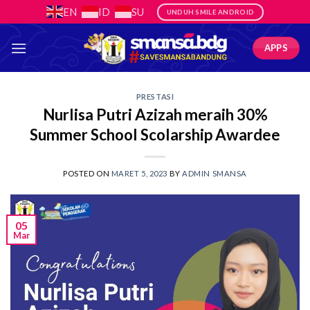
Skip
EN
ID
SU
UNDUH SMILE ANDROID
to
content
APPS
PRESTASI
Nurlisa Putri Azizah meraih 30%
Summer School Scolarship Awardee
POSTED ON
MARET 5, 2023
BY
ADMIN SMANSA
05
Mar