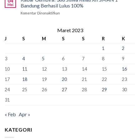
04
Tahap
Pancasila
Mei
Bandung Berhasil Lulus 100%
Penyangga
Krusial
Pemersatu
Komentar Dinonaktifkan
pada
yang
Bangsa,
Kabar
Bisa
Fondasi
Gembira!
“Kunci”
Perdamaian
388
Maret 2023
Kursi
Dunia!
Siswa
Murid
J
S
M
S
S
R
K
Kelas
Baru
XII
1
2
SMAN
1
3
4
5
6
7
8
9
Bandung
Berhasil
10
11
12
13
14
15
16
Lulus
100%
17
18
19
20
21
22
23
24
25
26
27
28
29
30
31
« Feb
Apr »
KATEGORI