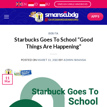
Skip
EN
ID
SU
UNDUH SMILE ANDROID
to
content
APPS
BERITA
Starbucks Goes To School “Good
Things Are Happening”
POSTED ON
MARET 11, 2023
BY
ADMIN SMANSA
11
Mar