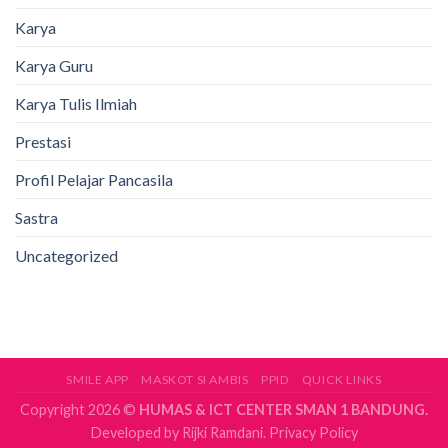
Karya
Karya Guru
Karya Tulis Ilmiah
Prestasi
Profil Pelajar Pancasila
Sastra
Uncategorized
SMILE APP
MASKOT SI AMBIS
PPID
QUICK LINKS
Copyright 2026 ©
HUMAS & ICT CENTER SMAN 1 BANDUNG.
Developed by
Rijki Ramdani.
Privacy Policy