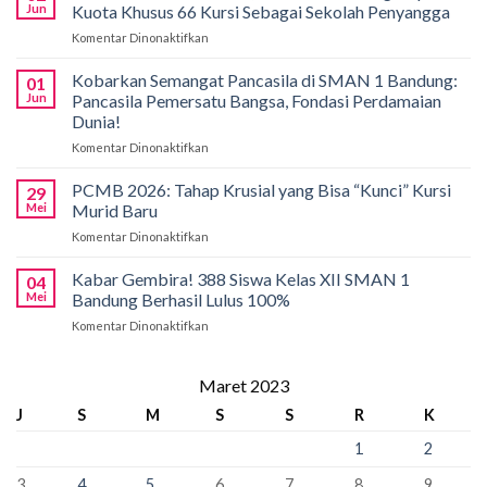
Bali!
Jun
Kuota Khusus 66 Kursi Sebagai Sekolah Penyangga
Siswa
Komentar Dinonaktifkan
pada
SMAN
Solusi
1
Akses
Kobarkan Semangat Pancasila di SMAN 1 Bandung:
Bandung
01
Pendidikan,
Borong
Jun
Pancasila Pemersatu Bangsa, Fondasi Perdamaian
SMAN
Medali
Dunia!
1
di
Komentar Dinonaktifkan
pada
Bandung
International
Kobarkan
Siapkan
Applied
Semangat
Kuota
PCMB 2026: Tahap Krusial yang Bisa “Kunci” Kursi
Biology
29
Pancasila
Khusus
Mei
Murid Baru
Olympiad
di
66
2026
Komentar Dinonaktifkan
pada
SMAN
Kursi
PCMB
1
Sebagai
2026:
Kabar Gembira! 388 Siswa Kelas XII SMAN 1
Bandung:
Sekolah
04
Tahap
Pancasila
Mei
Bandung Berhasil Lulus 100%
Penyangga
Krusial
Pemersatu
Komentar Dinonaktifkan
pada
yang
Bangsa,
Kabar
Bisa
Fondasi
Gembira!
“Kunci”
Perdamaian
388
Maret 2023
Kursi
Dunia!
Siswa
Murid
J
S
M
S
S
R
K
Kelas
Baru
XII
1
2
SMAN
1
3
4
5
6
7
8
9