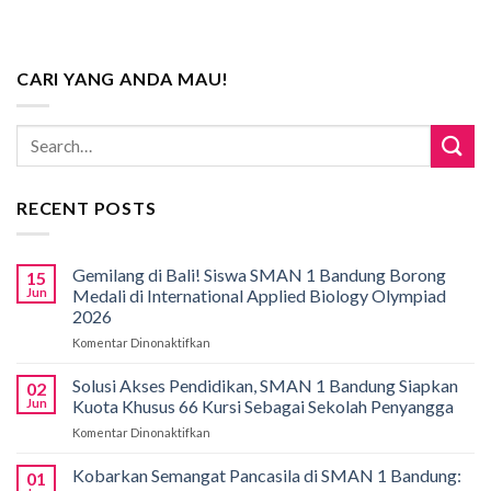
CARI YANG ANDA MAU!
RECENT POSTS
Gemilang di Bali! Siswa SMAN 1 Bandung Borong
15
Jun
Medali di International Applied Biology Olympiad
2026
Komentar Dinonaktifkan
pada
Gemilang
di
Solusi Akses Pendidikan, SMAN 1 Bandung Siapkan
02
Bali!
Jun
Kuota Khusus 66 Kursi Sebagai Sekolah Penyangga
Siswa
Komentar Dinonaktifkan
pada
SMAN
Solusi
1
Akses
Kobarkan Semangat Pancasila di SMAN 1 Bandung:
Bandung
01
Pendidikan,