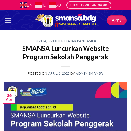
Skip
EN
ID
SU
UNDUH SMILE ANDROID
to
content
APPS
BERITA
,
PROFIL PELAJAR PANCASILA
SMANSA Luncurkan Website
Program Sekolah Penggerak
POSTED ON
APRIL 6, 2023
BY
ADMIN SMANSA
06
Apr