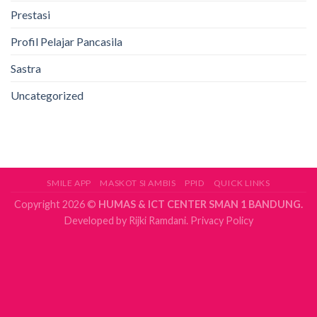
Prestasi
Profil Pelajar Pancasila
Sastra
Uncategorized
SMILE APP
MASKOT SI AMBIS
PPID
QUICK LINKS
Copyright 2026 ©
HUMAS & ICT CENTER SMAN 1 BANDUNG.
Developed by
Rijki Ramdani.
Privacy Policy