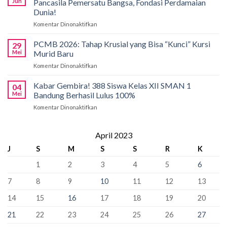
Borong
Jun
Pancasila Pemersatu Bangsa, Fondasi Perdamaian
SMAN
Medali
Dunia!
1
di
Komentar Dinonaktifkan
pada
Bandung
International
Kobarkan
Siapkan
Applied
Semangat
Kuota
PCMB 2026: Tahap Krusial yang Bisa “Kunci” Kursi
Biology
29
Pancasila
Khusus
Mei
Murid Baru
Olympiad
di
66
2026
Komentar Dinonaktifkan
pada
SMAN
Kursi
PCMB
1
Sebagai
2026:
Kabar Gembira! 388 Siswa Kelas XII SMAN 1
Bandung:
Sekolah
04
Tahap
Pancasila
Mei
Bandung Berhasil Lulus 100%
Penyangga
Krusial
Pemersatu
Komentar Dinonaktifkan
pada
yang
Bangsa,
Kabar
Bisa
Fondasi
Gembira!
“Kunci”
Perdamaian
388
April 2023
Kursi
Dunia!
Siswa
Murid
J
S
M
S
S
R
K
Kelas
Baru
XII
1
2
3
4
5
6
SMAN
1
7
8
9
10
11
12
13
Bandung
Berhasil
14
15
16
17
18
19
20
Lulus
100%
21
22
23
24
25
26
27