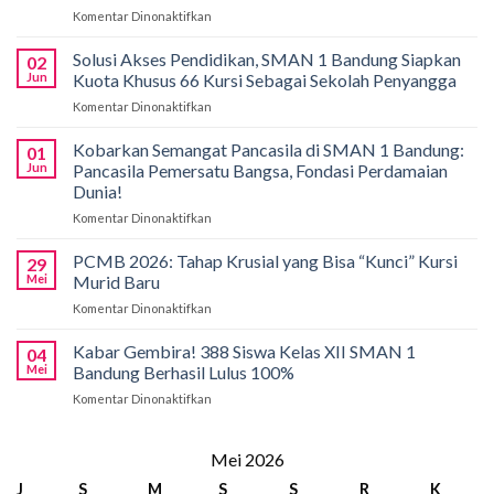
Komentar Dinonaktifkan
pada
Gemilang
di
Solusi Akses Pendidikan, SMAN 1 Bandung Siapkan
02
Bali!
Jun
Kuota Khusus 66 Kursi Sebagai Sekolah Penyangga
Siswa
Komentar Dinonaktifkan
pada
SMAN
Solusi
1
Akses
Kobarkan Semangat Pancasila di SMAN 1 Bandung:
Bandung
01
Pendidikan,
Borong
Jun
Pancasila Pemersatu Bangsa, Fondasi Perdamaian
SMAN
Medali
Dunia!
1
di
Komentar Dinonaktifkan
pada
Bandung
International
Kobarkan
Siapkan
Applied
Semangat
Kuota
PCMB 2026: Tahap Krusial yang Bisa “Kunci” Kursi
Biology
29
Pancasila
Khusus
Mei
Murid Baru
Olympiad
di
66
2026
Komentar Dinonaktifkan
pada
SMAN
Kursi
PCMB
1
Sebagai
2026:
Kabar Gembira! 388 Siswa Kelas XII SMAN 1
Bandung:
Sekolah
04
Tahap
Pancasila
Mei
Bandung Berhasil Lulus 100%
Penyangga
Krusial
Pemersatu
Komentar Dinonaktifkan
pada
yang
Bangsa,
Kabar
Bisa
Fondasi
Gembira!
“Kunci”
Perdamaian
388
Mei 2026
Kursi
Dunia!
Siswa
Murid
J
S
M
S
S
R
K
Kelas