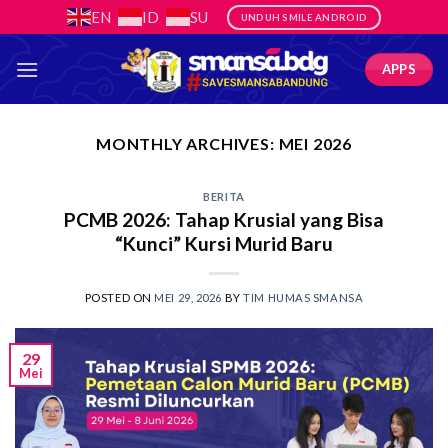
Skip
EN
ID
SU
UNDUH SMILE ANDROID
to
content
APPS
MONTHLY ARCHIVES:
MEI 2026
BERITA
PCMB 2026: Tahap Krusial yang Bisa
“Kunci” Kursi Murid Baru
POSTED ON
MEI 29, 2026
BY
TIM HUMAS SMANSA
29
Mei