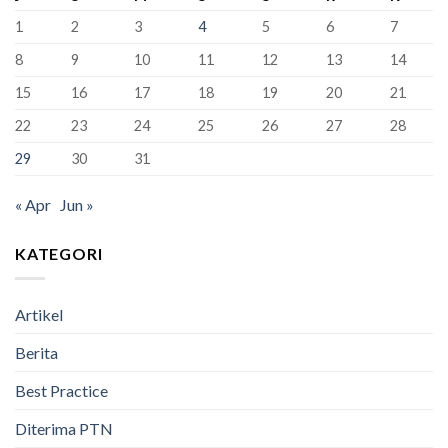
Baru
XII
1
2
3
4
5
6
7
SMAN
1
8
9
10
11
12
13
14
Bandung
Berhasil
15
16
17
18
19
20
21
Lulus
100%
22
23
24
25
26
27
28
29
30
31
« Apr
Jun »
KATEGORI
Artikel
Berita
Best Practice
Diterima PTN