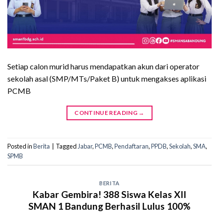
Setiap calon murid harus mendapatkan akun dari operator
sekolah asal (SMP/MTs/Paket B) untuk mengakses aplikasi
PCMB
CONTINUE READING
→
Posted in
Berita
|
Tagged
Jabar
,
PCMB
,
Pendaftaran
,
PPDB
,
Sekolah
,
SMA
,
SPMB
BERITA
Kabar Gembira! 388 Siswa Kelas XII
SMAN 1 Bandung Berhasil Lulus 100%