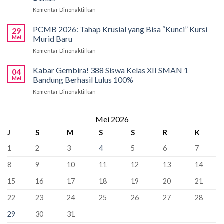
1
di
Komentar Dinonaktifkan
pada
Bandung
International
Kobarkan
Siapkan
Applied
Semangat
Kuota
PCMB 2026: Tahap Krusial yang Bisa “Kunci” Kursi
Biology
29
Pancasila
Khusus
Mei
Murid Baru
Olympiad
di
66
2026
Komentar Dinonaktifkan
pada
SMAN
Kursi
PCMB
1
Sebagai
2026:
Kabar Gembira! 388 Siswa Kelas XII SMAN 1
Bandung:
Sekolah
04
Tahap
Pancasila
Mei
Bandung Berhasil Lulus 100%
Penyangga
Krusial
Pemersatu
Komentar Dinonaktifkan
pada
yang
Bangsa,
Kabar
Bisa
Fondasi
Gembira!
“Kunci”
Perdamaian
388
Mei 2026
Kursi
Dunia!
Siswa
Murid
J
S
M
S
S
R
K
Kelas
Baru
XII
1
2
3
4
5
6
7
SMAN
1
8
9
10
11
12
13
14
Bandung
Berhasil
15
16
17
18
19
20
21
Lulus
100%
22
23
24
25
26
27
28
29
30
31