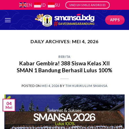
Skip
EN
ID
SU
UNDUH SMILE ANDROID
to
content
APPS
DAILY ARCHIVES:
MEI 4, 2026
BERITA
Kabar Gembira! 388 Siswa Kelas XII
SMAN 1 Bandung Berhasil Lulus 100%
POSTED ON
MEI 4, 2026
BY
TIM KURIKULUM SMANSA
04
Mei