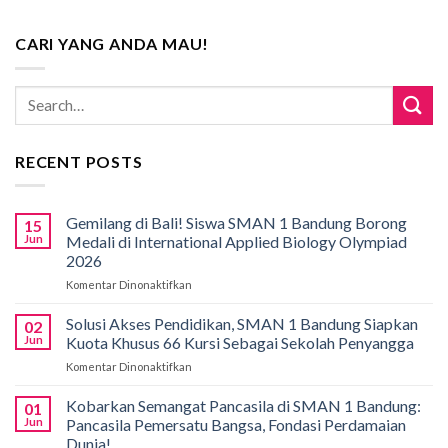
CARI YANG ANDA MAU!
RECENT POSTS
Gemilang di Bali! Siswa SMAN 1 Bandung Borong
15
Jun
Medali di International Applied Biology Olympiad
2026
Komentar Dinonaktifkan
pada
Gemilang
di
Solusi Akses Pendidikan, SMAN 1 Bandung Siapkan
02
Bali!
Jun
Kuota Khusus 66 Kursi Sebagai Sekolah Penyangga
Siswa
Komentar Dinonaktifkan
pada
SMAN
Solusi
1
Akses
Kobarkan Semangat Pancasila di SMAN 1 Bandung:
Bandung
01
Pendidikan,
Borong
Jun
Pancasila Pemersatu Bangsa, Fondasi Perdamaian
SMAN
Medali
Dunia!