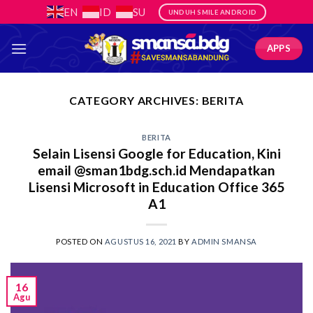
Skip
EN
ID
SU
UNDUH SMILE ANDROID
to
content
APPS
CATEGORY ARCHIVES:
BERITA
BERITA
Selain Lisensi Google for Education, Kini
email @sman1bdg.sch.id Mendapatkan
Lisensi Microsoft in Education Office 365
A1
POSTED ON
AGUSTUS 16, 2021
BY
ADMIN SMANSA
16
Agu