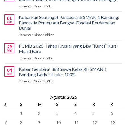
Siswa
Komentar Dinonaktifkan
pada
SMAN
Solusi
1
Akses
Kobarkan Semangat Pancasila di SMAN 1 Bandung:
Bandung
01
Pendidikan,
Borong
Jun
Pancasila Pemersatu Bangsa, Fondasi Perdamaian
SMAN
Medali
Dunia!
1
di
Komentar Dinonaktifkan
pada
Bandung
International
Kobarkan
Siapkan
Applied
Semangat
Kuota
PCMB 2026: Tahap Krusial yang Bisa “Kunci” Kursi
Biology
29
Pancasila
Khusus
Mei
Murid Baru
Olympiad
di
66
2026
Komentar Dinonaktifkan
pada
SMAN
Kursi
PCMB
1
Sebagai
2026:
Kabar Gembira! 388 Siswa Kelas XII SMAN 1
Bandung:
Sekolah
04
Tahap
Pancasila
Mei
Bandung Berhasil Lulus 100%
Penyangga
Krusial
Pemersatu
Komentar Dinonaktifkan
pada
yang
Bangsa,
Kabar
Bisa
Fondasi
Gembira!
“Kunci”
Perdamaian
388
Agustus 2026
Kursi
Dunia!
Siswa
Murid
J
S
M
S
S
R
K
Kelas
Baru
XII
1
2
3
4
5
6
SMAN
1
7
8
9
10
11
12
13
Bandung