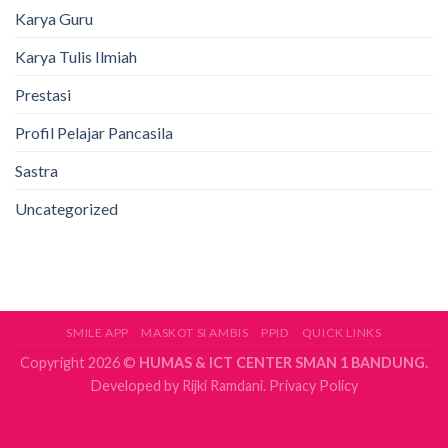
Karya Guru
Karya Tulis Ilmiah
Prestasi
Profil Pelajar Pancasila
Sastra
Uncategorized
SMILE APP
MASKOT SI AMBIS
PPID
QUICK LINKS
Copyright 2026 ©
HUMAS & ICT CENTER SMAN 1 BANDUNG.
Developed by
Rijki Ramdani.
Privacy Policy