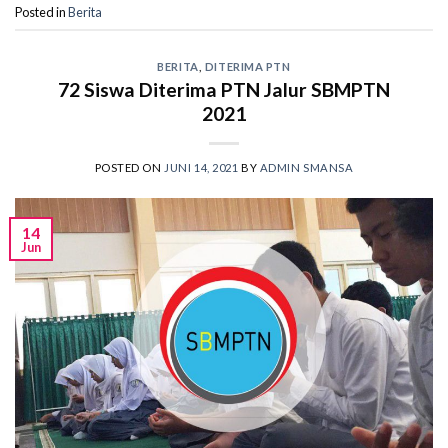
Posted in
Berita
BERITA
,
DITERIMA PTN
72 Siswa Diterima PTN Jalur SBMPTN
2021
POSTED ON
JUNI 14, 2021
BY
ADMIN SMANSA
14
Jun