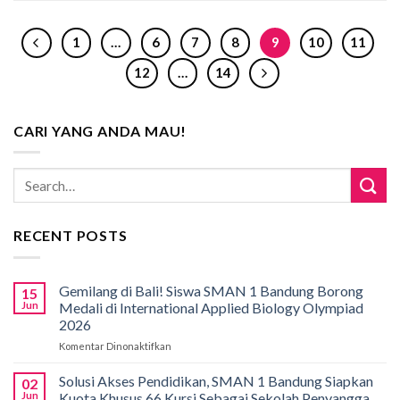
1
…
6
7
8
9
10
11
12
…
14
CARI YANG ANDA MAU!
RECENT POSTS
Gemilang di Bali! Siswa SMAN 1 Bandung Borong
15
Jun
Medali di International Applied Biology Olympiad
2026
Komentar Dinonaktifkan
pada
Gemilang
di
Solusi Akses Pendidikan, SMAN 1 Bandung Siapkan
02
Bali!
Jun
Kuota Khusus 66 Kursi Sebagai Sekolah Penyangga