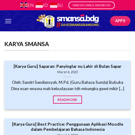
Skip
EN
ID
SU
UNDUH SMILE ANDROID
to
content
APPS
KARYA SMANSA
[Karya Guru] Saparan: Panyinglar nu Lahir di Bulan Sapar
Maret 4, 2023
Oleh: Sandri Sandiansyah, M.Pd. (Guru Bahasa Sunda) Bubuka
Dina esan-enasna mah kebudayaan téh minangka gawé mikir [...]
READMORE
[Karya Guru] Best Practice: Penggunaan Aplikasi Moodle
dalam Pembelajaran Bahasa Indonesia