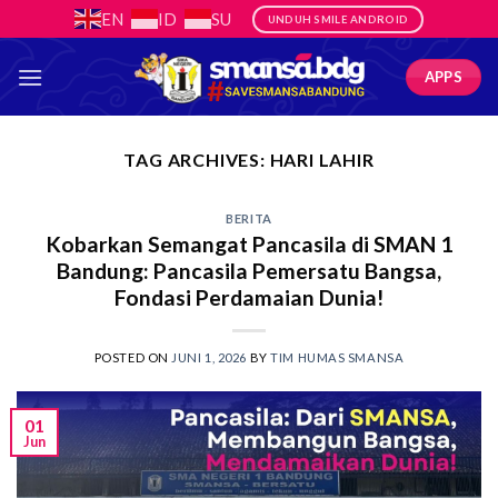
Skip
EN
ID
SU
UNDUH SMILE ANDROID
to
content
APPS
TAG ARCHIVES:
HARI LAHIR
BERITA
Kobarkan Semangat Pancasila di SMAN 1
Bandung: Pancasila Pemersatu Bangsa,
Fondasi Perdamaian Dunia!
POSTED ON
JUNI 1, 2026
BY
TIM HUMAS SMANSA
01
Jun