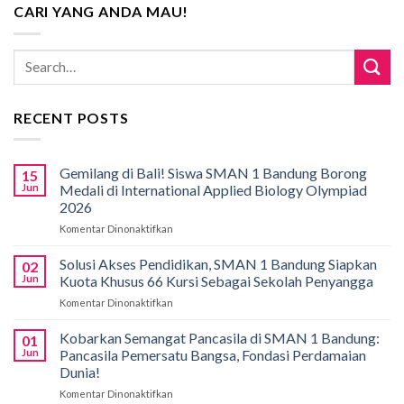
CARI YANG ANDA MAU!
RECENT POSTS
Gemilang di Bali! Siswa SMAN 1 Bandung Borong
15
Jun
Medali di International Applied Biology Olympiad
2026
Komentar Dinonaktifkan
pada
Gemilang
di
Solusi Akses Pendidikan, SMAN 1 Bandung Siapkan
02
Bali!
Jun
Kuota Khusus 66 Kursi Sebagai Sekolah Penyangga
Siswa
Komentar Dinonaktifkan
pada
SMAN
Solusi
1
Akses
Kobarkan Semangat Pancasila di SMAN 1 Bandung:
Bandung
01
Pendidikan,
Borong
Jun
Pancasila Pemersatu Bangsa, Fondasi Perdamaian
SMAN
Medali
Dunia!
1
di
Komentar Dinonaktifkan
pada
Bandung
International