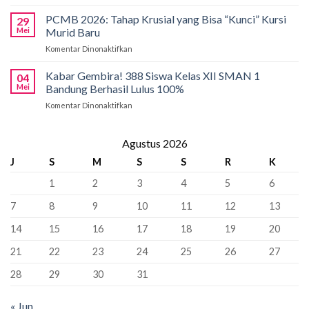
Kobarkan
Siapkan
Applied
Semangat
Kuota
PCMB 2026: Tahap Krusial yang Bisa “Kunci” Kursi
Biology
29
Pancasila
Khusus
Mei
Murid Baru
Olympiad
di
66
2026
Komentar Dinonaktifkan
pada
SMAN
Kursi
PCMB
1
Sebagai
2026:
Kabar Gembira! 388 Siswa Kelas XII SMAN 1
Bandung:
Sekolah
04
Tahap
Pancasila
Mei
Bandung Berhasil Lulus 100%
Penyangga
Krusial
Pemersatu
Komentar Dinonaktifkan
pada
yang
Bangsa,
Kabar
Bisa
Fondasi
Gembira!
“Kunci”
Perdamaian
388
Agustus 2026
Kursi
Dunia!
Siswa
Murid
J
S
M
S
S
R
K
Kelas
Baru
XII
1
2
3
4
5
6
SMAN
1
7
8
9
10
11
12
13
Bandung
Berhasil
14
15
16
17
18
19
20
Lulus
100%
21
22
23
24
25
26
27
28
29
30
31
« Jun