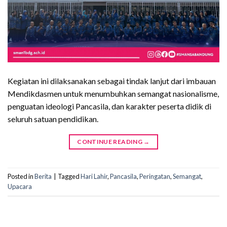
Kegiatan ini dilaksanakan sebagai tindak lanjut dari imbauan
Mendikdasmen untuk menumbuhkan semangat nasionalisme,
penguatan ideologi Pancasila, dan karakter peserta didik di
seluruh satuan pendidikan.
CONTINUE READING
→
Posted in
Berita
|
Tagged
Hari Lahir
,
Pancasila
,
Peringatan
,
Semangat
,
Upacara