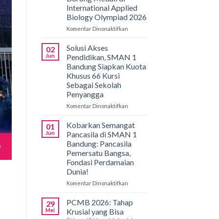
International Applied
Biology Olympiad 2026
Komentar Dinonaktifkan
pada
Gemilang
di
Solusi Akses
02
Bali!
Jun
Pendidikan, SMAN 1
Siswa
Bandung Siapkan Kuota
SMAN
Khusus 66 Kursi
1
Sebagai Sekolah
Bandung
Penyangga
Borong
Medali
Komentar Dinonaktifkan
pada
di
Solusi
International
Akses
Kobarkan Semangat
01
Applied
Pendidikan,
Jun
Pancasila di SMAN 1
Biology
SMAN
Bandung: Pancasila
Olympiad
1
Pemersatu Bangsa,
2026
Bandung
Fondasi Perdamaian
Siapkan
Dunia!
Kuota
Khusus
Komentar Dinonaktifkan
pada
66
Kobarkan
Kursi
Semangat
PCMB 2026: Tahap
29
Sebagai
Pancasila
Mei
Krusial yang Bisa
Sekolah
di