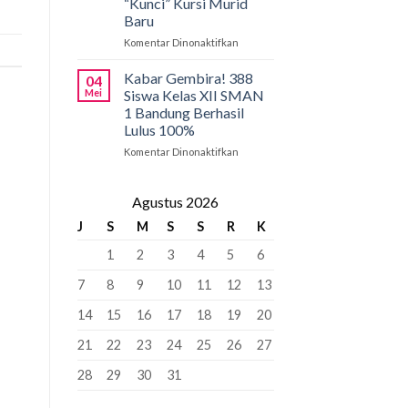
“Kunci” Kursi Murid
Penyangga
SMAN
Baru
1
Bandung:
Komentar Dinonaktifkan
pada
Pancasila
PCMB
Pemersatu
2026:
Kabar Gembira! 388
04
Bangsa,
Tahap
Mei
Siswa Kelas XII SMAN
Fondasi
Krusial
1 Bandung Berhasil
Perdamaian
yang
Lulus 100%
Dunia!
Bisa
“Kunci”
Komentar Dinonaktifkan
pada
Kursi
Kabar
Murid
Gembira!
Baru
388
Agustus 2026
Siswa
J
S
M
S
S
R
K
Kelas
XII
1
2
3
4
5
6
SMAN
1
7
8
9
10
11
12
13
Bandung
Berhasil
14
15
16
17
18
19
20
Lulus
100%
21
22
23
24
25
26
27
28
29
30
31