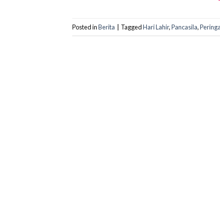
Posted in
Berita
|
Tagged
Hari Lahir
,
Pancasila
,
Pering