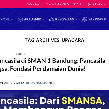
SMile App
Maskot SI AMBIS
PPID
Quick Links
PROFIL
AKADEMIK
KESISWAAN
SARPRAS & 
TAG ARCHIVES:
UPACARA
BERITA
casila di SMAN 1 Bandung: Pancasila
sa, Fondasi Perdamaian Dunia!
 ON
JUNI 1, 2026
BY
TIM HUMAS SMANSA