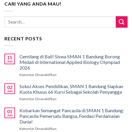
CARI YANG ANDA MAU!
RECENT POSTS
Gemilang di Bali! Siswa SMAN 1 Bandung Borong
15
Jun
Medali di International Applied Biology Olympiad
2026
Komentar Dinonaktifkan
pada
Gemilang
di
Solusi Akses Pendidikan, SMAN 1 Bandung Siapkan
02
Bali!
Jun
Kuota Khusus 66 Kursi Sebagai Sekolah Penyangga
Siswa
Komentar Dinonaktifkan
pada
SMAN
Solusi
1
Akses
Kobarkan Semangat Pancasila di SMAN 1 Bandung:
Bandung
01
Pendidikan,
Borong
Jun
Pancasila Pemersatu Bangsa, Fondasi Perdamaian
SMAN
Medali
Dunia!
1
di
Komentar Dinonaktifkan
pada
Bandung
International