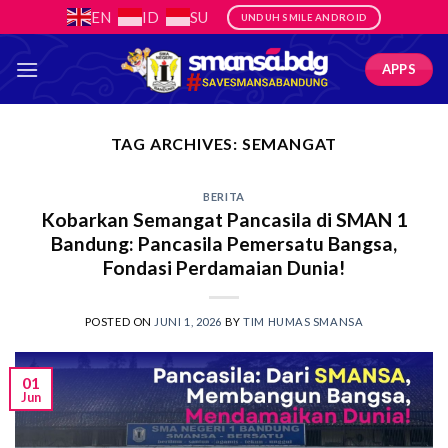
Skip
EN
ID
SU
UNDUH SMILE ANDROID
to
content
APPS
TAG ARCHIVES:
SEMANGAT
BERITA
Kobarkan Semangat Pancasila di SMAN 1
Bandung: Pancasila Pemersatu Bangsa,
Fondasi Perdamaian Dunia!
POSTED ON
JUNI 1, 2026
BY
TIM HUMAS SMANSA
01
Jun