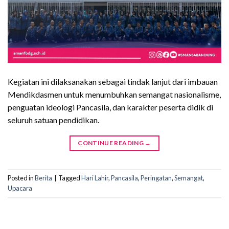
Kegiatan ini dilaksanakan sebagai tindak lanjut dari imbauan
Mendikdasmen untuk menumbuhkan semangat nasionalisme,
penguatan ideologi Pancasila, dan karakter peserta didik di
seluruh satuan pendidikan.
CONTINUE READING
→
Posted in
Berita
|
Tagged
Hari Lahir
,
Pancasila
,
Peringatan
,
Semangat
,
Upacara