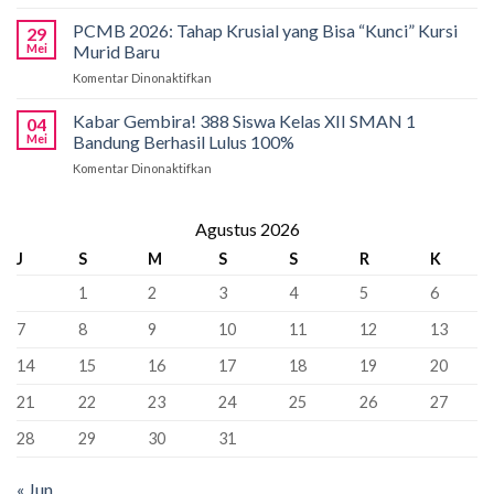
Kobarkan
Siapkan
Applied
Semangat
Kuota
PCMB 2026: Tahap Krusial yang Bisa “Kunci” Kursi
Biology
29
Pancasila
Khusus
Mei
Murid Baru
Olympiad
di
66
2026
Komentar Dinonaktifkan
pada
SMAN
Kursi
PCMB
1
Sebagai
2026:
Kabar Gembira! 388 Siswa Kelas XII SMAN 1
Bandung:
Sekolah
04
Tahap
Pancasila
Mei
Bandung Berhasil Lulus 100%
Penyangga
Krusial
Pemersatu
Komentar Dinonaktifkan
pada
yang
Bangsa,
Kabar
Bisa
Fondasi
Gembira!
“Kunci”
Perdamaian
388
Agustus 2026
Kursi
Dunia!
Siswa
Murid
J
S
M
S
S
R
K
Kelas
Baru
XII
1
2
3
4
5
6
SMAN
1
7
8
9
10
11
12
13
Bandung
Berhasil
14
15
16
17
18
19
20
Lulus
100%
21
22
23
24
25
26
27
28
29
30
31
« Jun