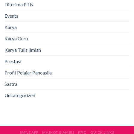
Diterima PTN
Events
Karya
Karya Guru
Karya Tulis Ilmiah
Prestasi
Profil Pelajar Pancasila
Sastra
Uncategorized
SMILE APP
MASKOT SI AMBIS
PPID
QUICK LINKS