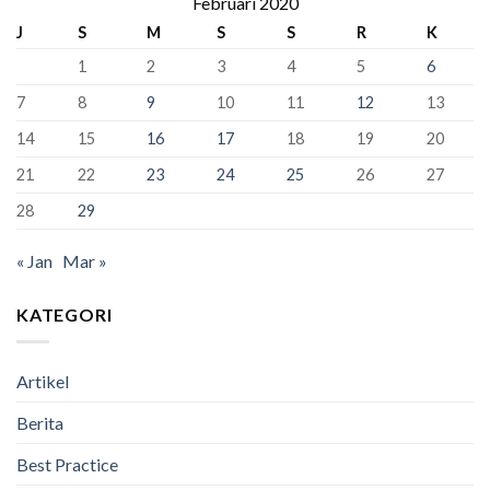
Februari 2020
Kursi
Dunia!
Siswa
Murid
J
S
M
S
S
R
K
Kelas
Baru
XII
1
2
3
4
5
6
SMAN
1
7
8
9
10
11
12
13
Bandung
Berhasil
14
15
16
17
18
19
20
Lulus
100%
21
22
23
24
25
26
27
28
29
« Jan
Mar »
KATEGORI
Artikel
Berita
Best Practice