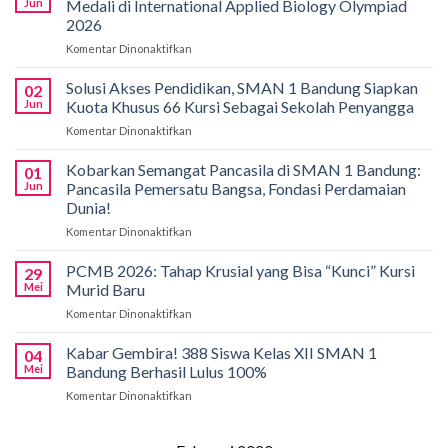
Jun
Medali di International Applied Biology Olympiad
2026
Komentar Dinonaktifkan
pada
Gemilang
di
Solusi Akses Pendidikan, SMAN 1 Bandung Siapkan
02
Bali!
Jun
Kuota Khusus 66 Kursi Sebagai Sekolah Penyangga
Siswa
Komentar Dinonaktifkan
pada
SMAN
Solusi
1
Akses
Kobarkan Semangat Pancasila di SMAN 1 Bandung:
Bandung
01
Pendidikan,
Borong
Jun
Pancasila Pemersatu Bangsa, Fondasi Perdamaian
SMAN
Medali
Dunia!
1
di
Komentar Dinonaktifkan
pada
Bandung
International
Kobarkan
Siapkan
Applied
Semangat
Kuota
PCMB 2026: Tahap Krusial yang Bisa “Kunci” Kursi
Biology
29
Pancasila
Khusus
Mei
Murid Baru
Olympiad
di
66
2026
Komentar Dinonaktifkan
pada
SMAN
Kursi
PCMB
1
Sebagai
2026:
Kabar Gembira! 388 Siswa Kelas XII SMAN 1
Bandung:
Sekolah
04
Tahap
Pancasila
Mei
Bandung Berhasil Lulus 100%
Penyangga
Krusial
Pemersatu
Komentar Dinonaktifkan
pada
yang
Bangsa,
Kabar
Bisa
Fondasi
Gembira!
“Kunci”
Perdamaian
388