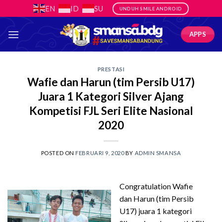
Skip
EN
ID
SU
UNDUH SMILE ANDROID
to
content
APPS
PRESTASI
Wafie dan Harun (tim Persib U17)
Juara 1 Kategori Silver Ajang
Kompetisi FJL Seri Elite Nasional
2020
POSTED ON
FEBRUARI 9, 2020
BY
ADMIN SMANSA
Congratulation Wafie
dan Harun (tim Persib
U17) juara 1 kategori