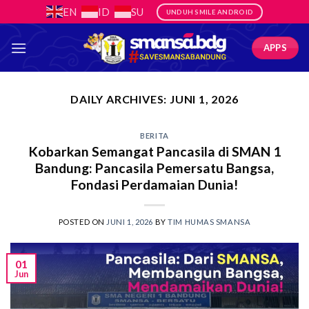
Skip
EN
ID
SU
UNDUH SMILE ANDROID
to
content
APPS
DAILY ARCHIVES:
JUNI 1, 2026
BERITA
Kobarkan Semangat Pancasila di SMAN 1
Bandung: Pancasila Pemersatu Bangsa,
Fondasi Perdamaian Dunia!
POSTED ON
JUNI 1, 2026
BY
TIM HUMAS SMANSA
01
Jun