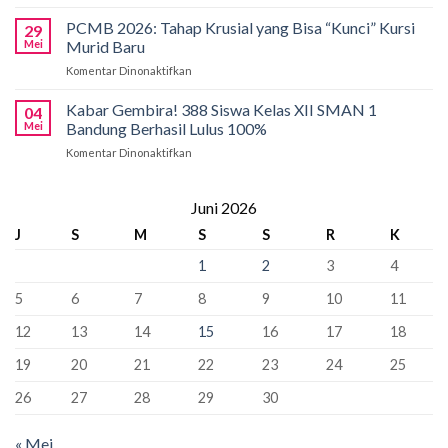
Kobarkan
Siapkan
Applied
Semangat
Kuota
PCMB 2026: Tahap Krusial yang Bisa “Kunci” Kursi
Biology
29
Pancasila
Khusus
Mei
Murid Baru
Olympiad
di
66
2026
Komentar Dinonaktifkan
pada
SMAN
Kursi
PCMB
1
Sebagai
2026:
Kabar Gembira! 388 Siswa Kelas XII SMAN 1
Bandung:
Sekolah
04
Tahap
Pancasila
Mei
Bandung Berhasil Lulus 100%
Penyangga
Krusial
Pemersatu
Komentar Dinonaktifkan
pada
yang
Bangsa,
Kabar
Bisa
Fondasi
Gembira!
“Kunci”
Perdamaian
388
Juni 2026
Kursi
Dunia!
Siswa
Murid
J
S
M
S
S
R
K
Kelas
Baru
XII
1
2
3
4
SMAN
1
5
6
7
8
9
10
11
Bandung
Berhasil
12
13
14
15
16
17
18
Lulus
100%
19
20
21
22
23
24
25
26
27
28
29
30
« Mei