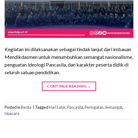
Kegiatan ini dilaksanakan sebagai tindak lanjut dari imbauan
Mendikdasmen untuk menumbuhkan semangat nasionalisme,
penguatan ideologi Pancasila, dan karakter peserta didik di
seluruh satuan pendidikan.
CONTINUE READING
→
Posted in
Berita
|
Tagged
Hari Lahir
,
Pancasila
,
Peringatan
,
Semangat
,
Upacara