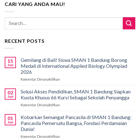
CARI YANG ANDA MAU!
RECENT POSTS
Gemilang di Bali! Siswa SMAN 1 Bandung Borong
15
Jun
Medali di International Applied Biology Olympiad
2026
Komentar Dinonaktifkan
pada
Gemilang
di
Solusi Akses Pendidikan, SMAN 1 Bandung Siapkan
02
Bali!
Jun
Kuota Khusus 66 Kursi Sebagai Sekolah Penyangga
Siswa
Komentar Dinonaktifkan
pada
SMAN
Solusi
1
Akses
Kobarkan Semangat Pancasila di SMAN 1 Bandung:
Bandung
01
Pendidikan,
Borong
Jun
Pancasila Pemersatu Bangsa, Fondasi Perdamaian
SMAN
Medali
Dunia!
1
di
Komentar Dinonaktifkan
pada
Bandung
International